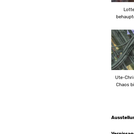
Lotte
behaupt
Ute-Chri
Chaos bi
Ausstellu
Vernissag