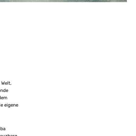
 Welt,
ende
 dem
e eigene
bba