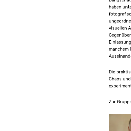
Dangschat
haben unt
fotografis
ungeordnet
visuellen 
Gegenübers
Einlassung
manchem in
Auseinande
Die prakti
Chaos und
experiment
Zur Gruppe