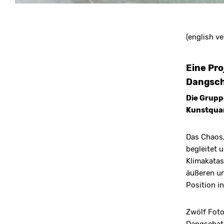
(english v
Eine Pr
Dangsc
Die Grupp
Kunstquar
Das Chaos,
begleitet 
Klimakatas
äußeren un
Position i
Zwölf Foto