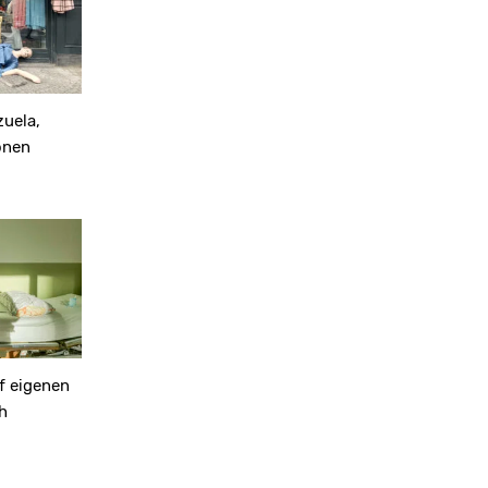
uela,
onen
f eigenen
h