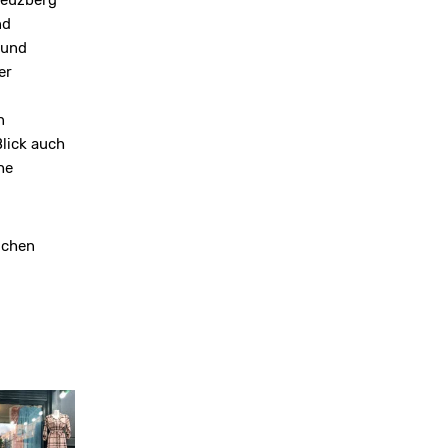
reuzberg
nd
 und
er
n
lick auch
he
schen