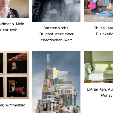
ldmann, Mein
Chusa Lanz
Carsten Krebs,
ck zurueck
Dislokati
Bruchstuecke einer
chaotischen-Welt
Lothar Kah, Au
Wunsc
er, Wimmelbild