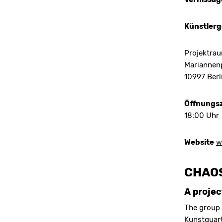
Künstlerg
Projektrau
Mariannenp
10997 Berl
Öffnungsz
18:00 Uhr
Website
w
CHAOS
A projec
The group 
Kunstquart