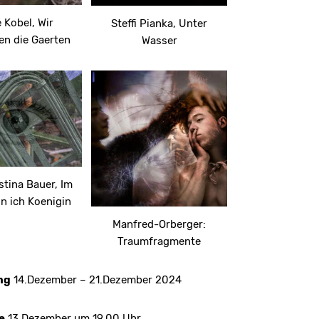
 Kobel, Wir
Steffi Pianka, Unter
en die Gaerten
Wasser
stina Bauer, Im
n ich Koenigin
Manfred-Orberger:
Traumfragmente
ng
14.Dezember – 21.Dezember 2024
e
13.Dezember um 19.00 Uhr