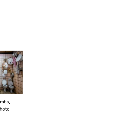
embs,
hoto