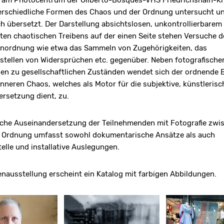
 am Photocentrum der Gilberto-Bosques-VHS Friedrichshain-K
erschiedliche Formen des Chaos und der Ordnung untersucht u
ch übersetzt. Der Darstellung absichtslosen, unkontrollierbarem
en chaotischen Treibens auf der einen Seite stehen Versuche d
Anordnung wie etwa das Sammeln von Zugehörigkeiten, das
tellen von Widersprüchen etc. gegenüber. Neben fotografische
en zu gesellschaftlichen Zuständen wendet sich der ordnende B
neren Chaos, welches als Motor für die subjektive, künstlerisc
rsetzung dient, zu.
sche Auseinandersetzung der Teilnehmenden mit Fotografie zwi
 Ordnung umfasst sowohl dokumentarische Ansätze als auch
elle und installative Auslegungen.
nausstellung erscheint ein Katalog mit farbigen Abbildungen.